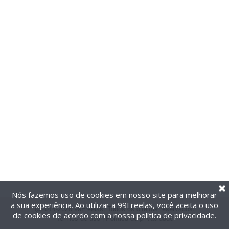
Nós fazemos uso de cookies em nosso site para melhorar
a sua experiência. Ao utilizar a 99Freelas, você aceita o uso
@2014-2026 99Freelas. Todos os direitos reservados.
de cookies de acordo com a nossa
política de privacidade
.
Termos de uso
|
Política de privacidade