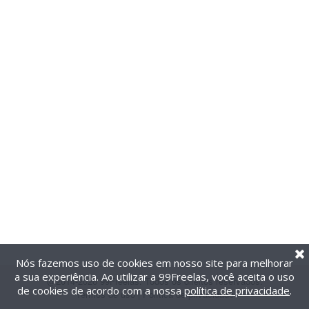
Nós fazemos uso de cookies em nosso site para melhorar
a sua experiência. Ao utilizar a 99Freelas, você aceita o uso
@2014-2026 99Freelas. Todos os direitos reservados.
de cookies de acordo com a nossa
política de privacidade
.
Termos de uso
|
Política de privacidade