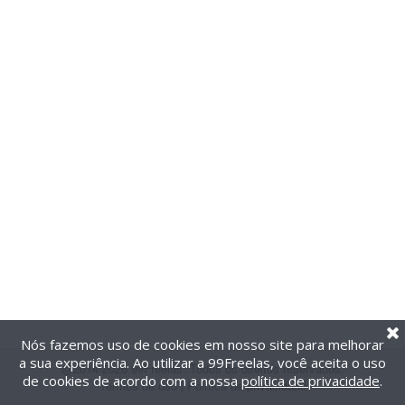
Nós fazemos uso de cookies em nosso site para melhorar
a sua experiência. Ao utilizar a 99Freelas, você aceita o uso
@2014-2026 99Freelas. Todos os direitos reservados.
de cookies de acordo com a nossa
política de privacidade
.
Termos de uso
|
Política de privacidade