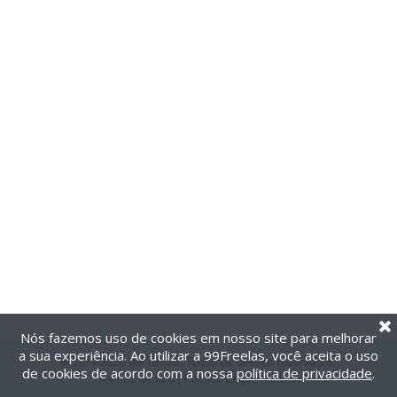
Nós fazemos uso de cookies em nosso site para melhorar
a sua experiência. Ao utilizar a 99Freelas, você aceita o uso
@2014-2026 99Freelas. Todos os direitos reservados.
de cookies de acordo com a nossa
política de privacidade
.
Termos de uso
|
Política de privacidade