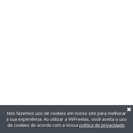
Nós fazemos uso de cookies em nosso site para melhorar
a sua experiência. Ao utilizar a 99Freelas, você aceita o uso
@2014-2026 99Freelas. Todos os direitos reservados.
de cookies de acordo com a nossa
política de privacidade
.
Termos de uso
|
Política de privacidade