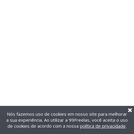
Nós fazemos uso de cookies em nosso site para melhorar
a sua experiência. Ao utilizar a 99Freelas, você aceita o uso
@2014-2026 99Freelas. Todos os direitos reservados.
de cookies de acordo com a nossa
política de privacidade
.
Termos de uso
|
Política de privacidade