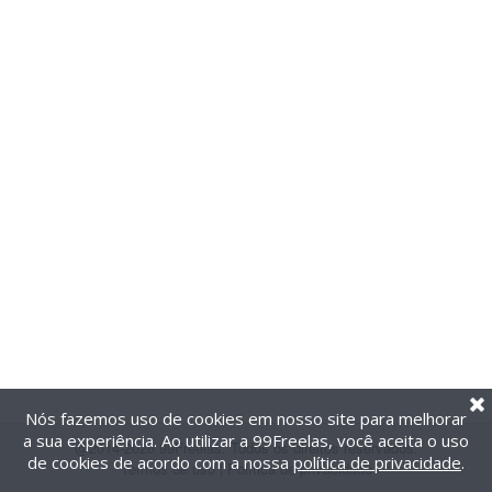
Nós fazemos uso de cookies em nosso site para melhorar
a sua experiência. Ao utilizar a 99Freelas, você aceita o uso
@2014-2026 99Freelas. Todos os direitos reservados.
de cookies de acordo com a nossa
política de privacidade
.
Termos de uso
|
Política de privacidade