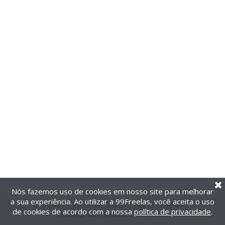
Nós fazemos uso de cookies em nosso site para melhorar
a sua experiência. Ao utilizar a 99Freelas, você aceita o uso
@2014-2026 99Freelas. Todos os direitos reservados.
de cookies de acordo com a nossa
política de privacidade
.
Termos de uso
|
Política de privacidade