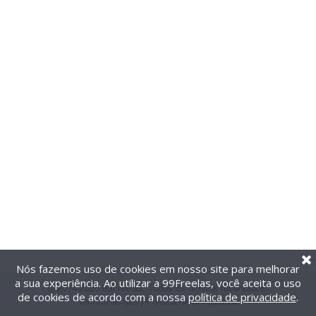
Nós fazemos uso de cookies em nosso site para melhorar
a sua experiência. Ao utilizar a 99Freelas, você aceita o uso
@2014-2026 99Freelas. Todos os direitos reservados.
de cookies de acordo com a nossa
política de privacidade
.
Termos de uso
|
Política de privacidade