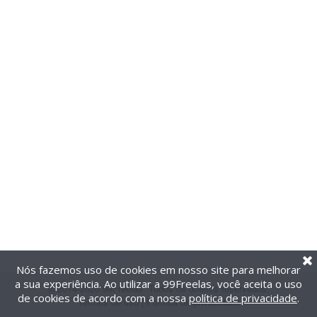
Nós fazemos uso de cookies em nosso site para melhorar
a sua experiência. Ao utilizar a 99Freelas, você aceita o uso
@2014-2026 99Freelas. Todos os direitos reservados.
de cookies de acordo com a nossa
política de privacidade
.
Termos de uso
|
Política de privacidade