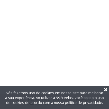
Nós fazemos uso de cookies em nosso site para melhorar
a sua experiência. Ao utilizar a 99Freelas, você aceita o uso
@2014-2026 99Freelas. Todos os direitos reservados.
de cookies de acordo com a nossa
política de privacidade
.
Termos de uso
|
Política de privacidade