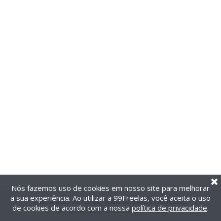
Nós fazemos uso de cookies em nosso site para melhorar
a sua experiência. Ao utilizar a 99Freelas, você aceita o uso
@2014-2026 99Freelas. Todos os direitos reservados.
de cookies de acordo com a nossa
política de privacidade
.
Termos de uso
|
Política de privacidade