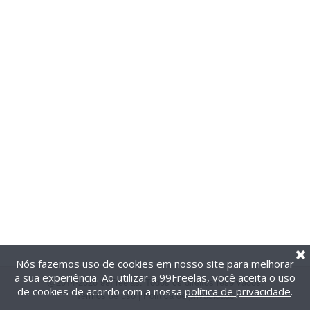
Nós fazemos uso de cookies em nosso site para melhorar
a sua experiência. Ao utilizar a 99Freelas, você aceita o uso
@2014-2026 99Freelas. Todos os direitos reservados.
de cookies de acordo com a nossa
política de privacidade
.
Termos de uso
|
Política de privacidade