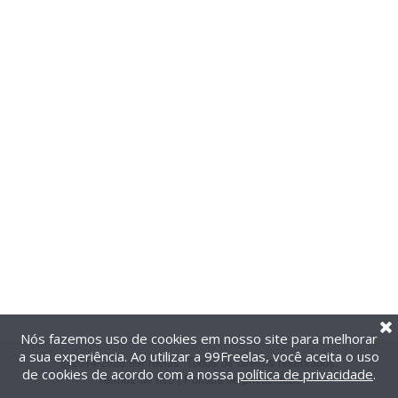
Nós fazemos uso de cookies em nosso site para melhorar
a sua experiência. Ao utilizar a 99Freelas, você aceita o uso
@2014-2026 99Freelas. Todos os direitos reservados.
de cookies de acordo com a nossa
política de privacidade
.
Termos de uso
|
Política de privacidade