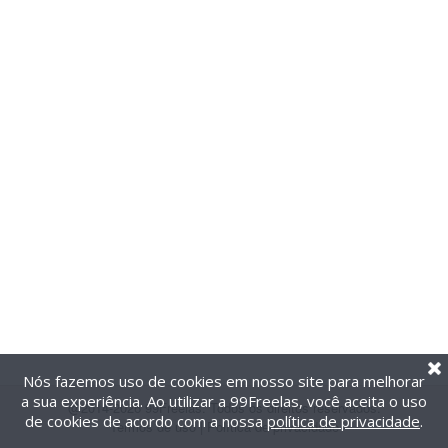
Nós fazemos uso de cookies em nosso site para melhorar
a sua experiência. Ao utilizar a 99Freelas, você aceita o uso
@2014-2026 99Freelas. Todos os direitos reservados.
de cookies de acordo com a nossa
política de privacidade
.
Termos de uso
|
Política de privacidade