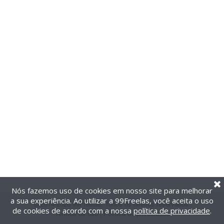
Nós fazemos uso de cookies em nosso site para melhorar
a sua experiência. Ao utilizar a 99Freelas, você aceita o uso
@2014-2026 99Freelas. Todos os direitos reservados.
de cookies de acordo com a nossa
política de privacidade
.
Termos de uso
|
Política de privacidade