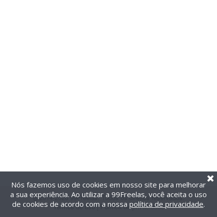
Nós fazemos uso de cookies em nosso site para melhorar
a sua experiência. Ao utilizar a 99Freelas, você aceita o uso
@2014-2026 99Freelas. Todos os direitos reservados.
de cookies de acordo com a nossa
política de privacidade
.
Termos de uso
|
Política de privacidade