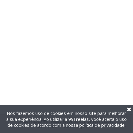
Nós fazemos uso de cookies em nosso site para melhorar
a sua experiência. Ao utilizar a 99Freelas, você aceita o uso
@2014-2026 99Freelas. Todos os direitos reservados.
de cookies de acordo com a nossa
política de privacidade
.
Termos de uso
|
Política de privacidade