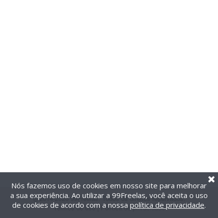
Nós fazemos uso de cookies em nosso site para melhorar
a sua experiência. Ao utilizar a 99Freelas, você aceita o uso
@2014-2026 99Freelas. Todos os direitos reservados.
de cookies de acordo com a nossa
política de privacidade
.
Termos de uso
|
Política de privacidade