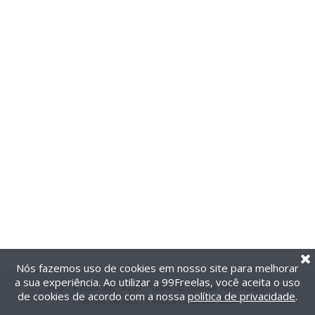
Nós fazemos uso de cookies em nosso site para melhorar
a sua experiência. Ao utilizar a 99Freelas, você aceita o uso
@2014-2026 99Freelas. Todos os direitos reservados.
de cookies de acordo com a nossa
política de privacidade
.
Termos de uso
|
Política de privacidade