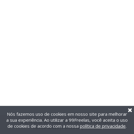
Nós fazemos uso de cookies em nosso site para melhorar
a sua experiência. Ao utilizar a 99Freelas, você aceita o uso
@2014-2026 99Freelas. Todos os direitos reservados.
de cookies de acordo com a nossa
política de privacidade
.
Termos de uso
|
Política de privacidade