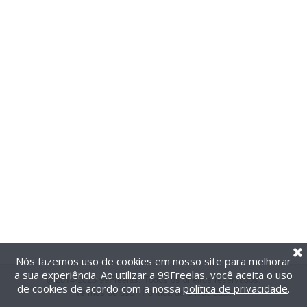
Nós fazemos uso de cookies em nosso site para melhorar
a sua experiência. Ao utilizar a 99Freelas, você aceita o uso
@2014-2026 99Freelas. Todos os direitos reservados.
de cookies de acordo com a nossa
política de privacidade
.
Termos de uso
|
Política de privacidade