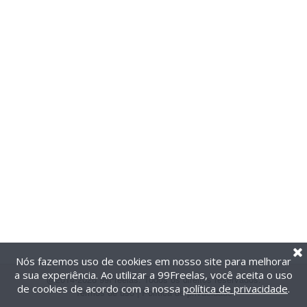
Nós fazemos uso de cookies em nosso site para melhorar
a sua experiência. Ao utilizar a 99Freelas, você aceita o uso
@2014-2026 99Freelas. Todos os direitos reservados.
de cookies de acordo com a nossa
política de privacidade
.
Termos de uso
|
Política de privacidade