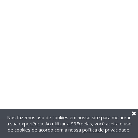
Nós fazemos uso de cookies em nosso site para melhorar
a sua experiência. Ao utilizar a 99Freelas, você aceita o uso
@2014-2026 99Freelas. Todos os direitos reservados.
de cookies de acordo com a nossa
política de privacidade
.
Termos de uso
|
Política de privacidade