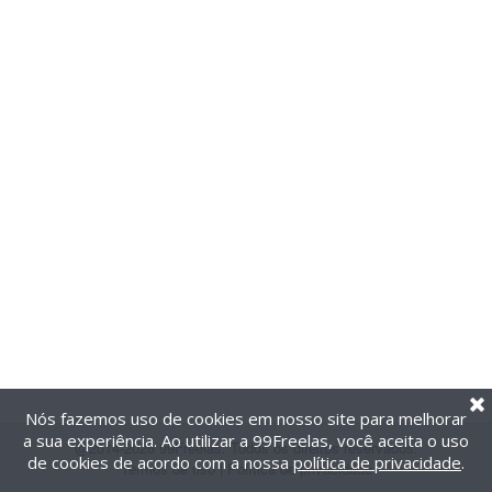
Nós fazemos uso de cookies em nosso site para melhorar
a sua experiência. Ao utilizar a 99Freelas, você aceita o uso
@2014-2026 99Freelas. Todos os direitos reservados.
de cookies de acordo com a nossa
política de privacidade
.
Termos de uso
|
Política de privacidade