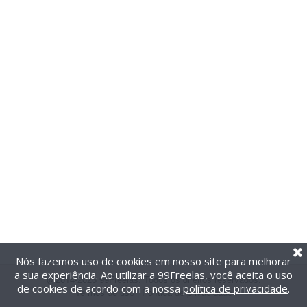
Nós fazemos uso de cookies em nosso site para melhorar
a sua experiência. Ao utilizar a 99Freelas, você aceita o uso
@2014-2026 99Freelas. Todos os direitos reservados.
de cookies de acordo com a nossa
política de privacidade
.
Termos de uso
|
Política de privacidade