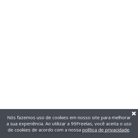
Nós fazemos uso de cookies em nosso site para melhorar
a sua experiência. Ao utilizar a 99Freelas, você aceita o uso
@2014-2026 99Freelas. Todos os direitos reservados.
de cookies de acordo com a nossa
política de privacidade
.
Termos de uso
|
Política de privacidade