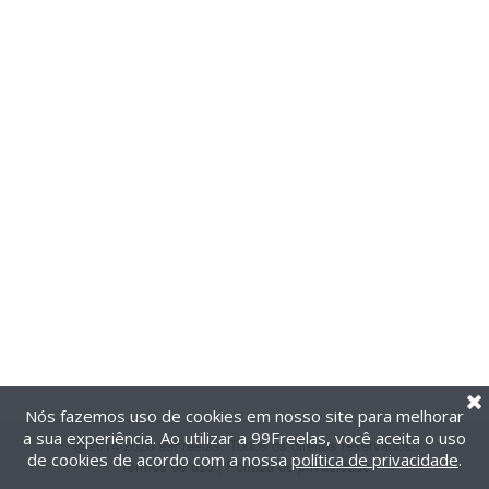
Nós fazemos uso de cookies em nosso site para melhorar
a sua experiência. Ao utilizar a 99Freelas, você aceita o uso
@2014-2026 99Freelas. Todos os direitos reservados.
de cookies de acordo com a nossa
política de privacidade
.
Termos de uso
|
Política de privacidade