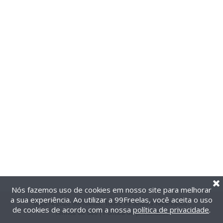
Nós fazemos uso de cookies em nosso site para melhorar
a sua experiência. Ao utilizar a 99Freelas, você aceita o uso
@2014-2026 99Freelas. Todos os direitos reservados.
de cookies de acordo com a nossa
política de privacidade
.
Termos de uso
|
Política de privacidade