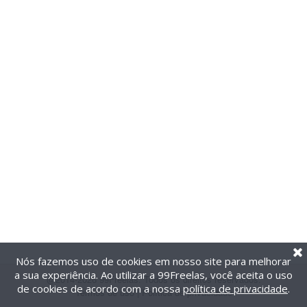
Nós fazemos uso de cookies em nosso site para melhorar
a sua experiência. Ao utilizar a 99Freelas, você aceita o uso
@2014-2026 99Freelas. Todos os direitos reservados.
de cookies de acordo com a nossa
política de privacidade
.
Termos de uso
|
Política de privacidade