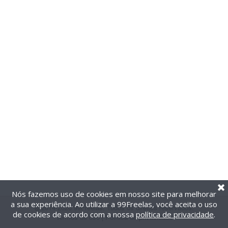
Nós fazemos uso de cookies em nosso site para melhorar
a sua experiência. Ao utilizar a 99Freelas, você aceita o uso
@2014-2026 99Freelas. Todos os direitos reservados.
de cookies de acordo com a nossa
política de privacidade
.
Termos de uso
|
Política de privacidade