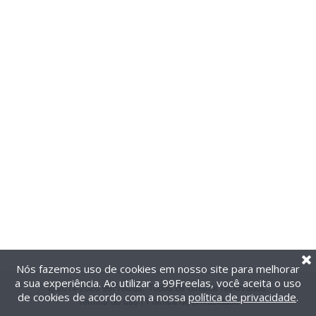
Nós fazemos uso de cookies em nosso site para melhorar
a sua experiência. Ao utilizar a 99Freelas, você aceita o uso
@2014-2026 99Freelas. Todos os direitos reservados.
de cookies de acordo com a nossa
política de privacidade
.
Termos de uso
|
Política de privacidade