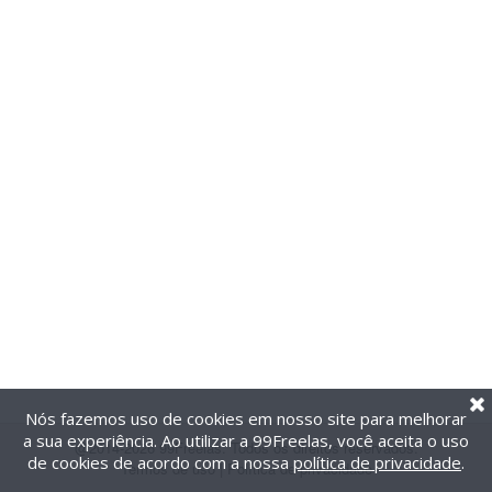
Nós fazemos uso de cookies em nosso site para melhorar
a sua experiência. Ao utilizar a 99Freelas, você aceita o uso
@2014-2026 99Freelas. Todos os direitos reservados.
de cookies de acordo com a nossa
política de privacidade
.
Termos de uso
|
Política de privacidade