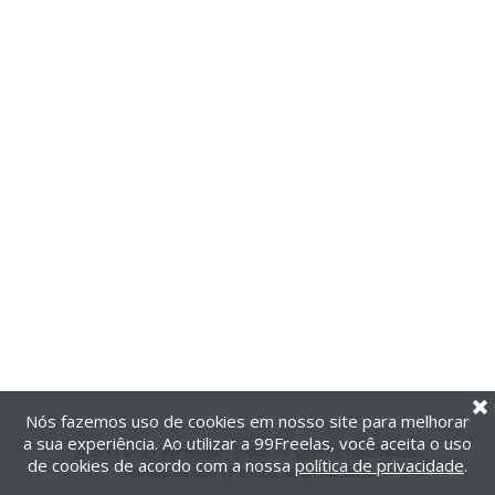
Nós fazemos uso de cookies em nosso site para melhorar
a sua experiência. Ao utilizar a 99Freelas, você aceita o uso
@2014-2026 99Freelas. Todos os direitos reservados.
de cookies de acordo com a nossa
política de privacidade
.
Termos de uso
|
Política de privacidade