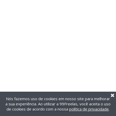
Nós fazemos uso de cookies em nosso site para melhorar
a sua experiência. Ao utilizar a 99Freelas, você aceita o uso
@2014-2026 99Freelas. Todos os direitos reservados.
de cookies de acordo com a nossa
política de privacidade
.
Termos de uso
|
Política de privacidade