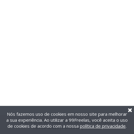
Nós fazemos uso de cookies em nosso site para melhorar
a sua experiência. Ao utilizar a 99Freelas, você aceita o uso
@2014-2026 99Freelas. Todos os direitos reservados.
de cookies de acordo com a nossa
política de privacidade
.
Termos de uso
|
Política de privacidade