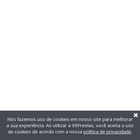
Nós fazemos uso de cookies em nosso site para melhorar
a sua experiência. Ao utilizar a 99Freelas, você aceita o uso
@2014-2026 99Freelas. Todos os direitos reservados.
de cookies de acordo com a nossa
política de privacidade
.
Termos de uso
|
Política de privacidade