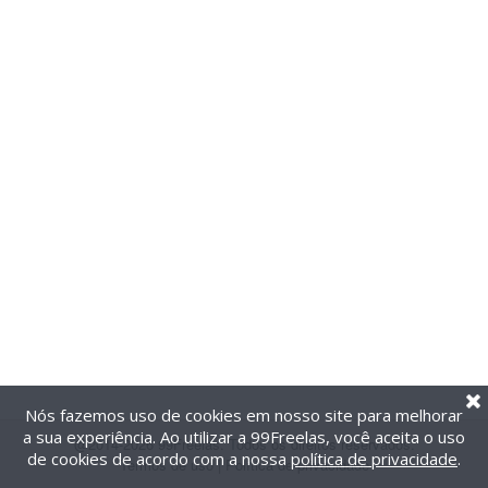
Nós fazemos uso de cookies em nosso site para melhorar
a sua experiência. Ao utilizar a 99Freelas, você aceita o uso
@2014-2026 99Freelas. Todos os direitos reservados.
de cookies de acordo com a nossa
política de privacidade
.
Termos de uso
|
Política de privacidade