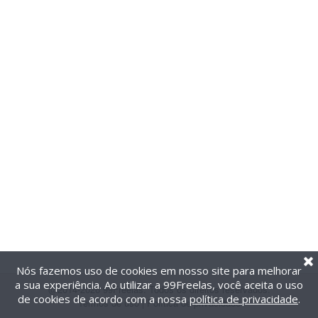
Nós fazemos uso de cookies em nosso site para melhorar
a sua experiência. Ao utilizar a 99Freelas, você aceita o uso
@2014-2026 99Freelas. Todos os direitos reservados.
de cookies de acordo com a nossa
política de privacidade
.
Termos de uso
|
Política de privacidade