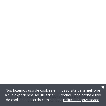
Nós fazemos uso de cookies em nosso site para melhorar
a sua experiência. Ao utilizar a 99Freelas, você aceita o uso
@2014-2026 99Freelas. Todos os direitos reservados.
de cookies de acordo com a nossa
política de privacidade
.
Termos de uso
|
Política de privacidade