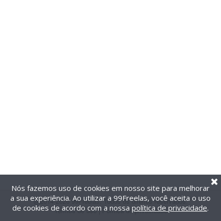
Nós fazemos uso de cookies em nosso site para melhorar
a sua experiência. Ao utilizar a 99Freelas, você aceita o uso
@2014-2026 99Freelas. Todos os direitos reservados.
de cookies de acordo com a nossa
política de privacidade
.
Termos de uso
|
Política de privacidade