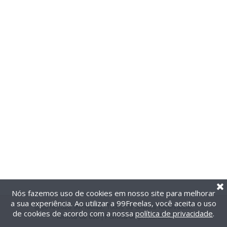
Nós fazemos uso de cookies em nosso site para melhorar
a sua experiência. Ao utilizar a 99Freelas, você aceita o uso
@2014-2026 99Freelas. Todos os direitos reservados.
de cookies de acordo com a nossa
política de privacidade
.
Termos de uso
|
Política de privacidade