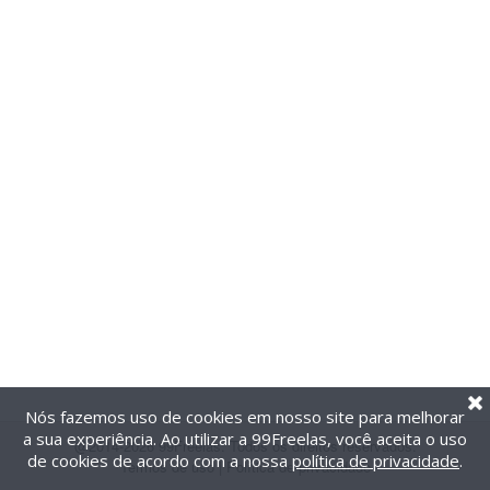
Nós fazemos uso de cookies em nosso site para melhorar
a sua experiência. Ao utilizar a 99Freelas, você aceita o uso
@2014-2026 99Freelas. Todos os direitos reservados.
de cookies de acordo com a nossa
política de privacidade
.
Termos de uso
|
Política de privacidade