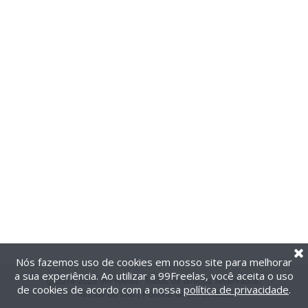
Nós fazemos uso de cookies em nosso site para melhorar
a sua experiência. Ao utilizar a 99Freelas, você aceita o uso
@2014-2026 99Freelas. Todos os direitos reservados.
de cookies de acordo com a nossa
política de privacidade
.
Termos de uso
|
Política de privacidade