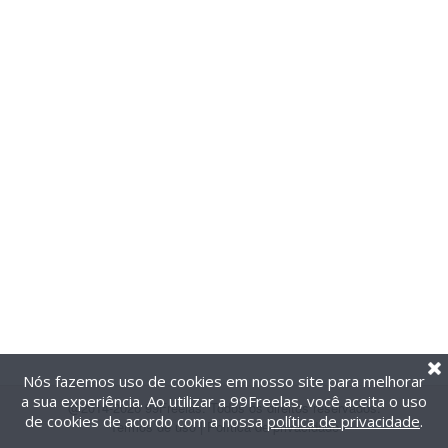
Nós fazemos uso de cookies em nosso site para melhorar
a sua experiência. Ao utilizar a 99Freelas, você aceita o uso
@2014-2026 99Freelas. Todos os direitos reservados.
de cookies de acordo com a nossa
política de privacidade
.
Termos de uso
|
Política de privacidade