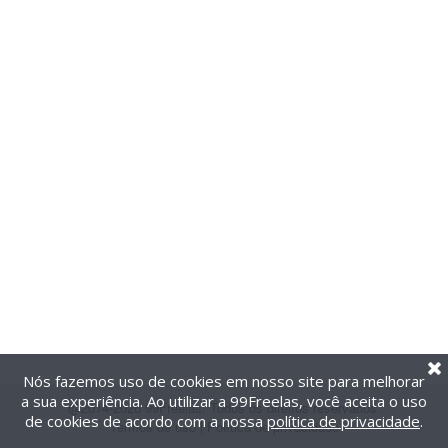
Nós fazemos uso de cookies em nosso site para melhorar
a sua experiência. Ao utilizar a 99Freelas, você aceita o uso
@2014-2026 99Freelas. Todos os direitos reservados.
de cookies de acordo com a nossa
política de privacidade
.
Termos de uso
|
Política de privacidade