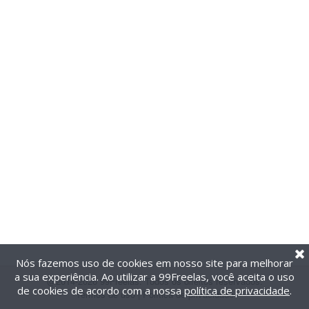
Nós fazemos uso de cookies em nosso site para melhorar
a sua experiência. Ao utilizar a 99Freelas, você aceita o uso
@2014-2026 99Freelas. Todos os direitos reservados.
de cookies de acordo com a nossa
política de privacidade
.
Termos de uso
|
Política de privacidade