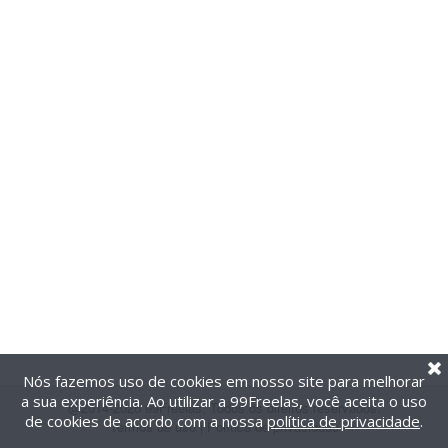
Nós fazemos uso de cookies em nosso site para melhorar
a sua experiência. Ao utilizar a 99Freelas, você aceita o uso
@2014-2026 99Freelas. Todos os direitos reservados.
de cookies de acordo com a nossa
política de privacidade
.
Termos de uso
|
Política de privacidade