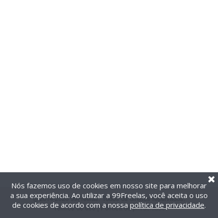
Nós fazemos uso de cookies em nosso site para melhorar
a sua experiência. Ao utilizar a 99Freelas, você aceita o uso
@2014-2026 99Freelas. Todos os direitos reservados.
de cookies de acordo com a nossa
política de privacidade
.
Termos de uso
|
Política de privacidade