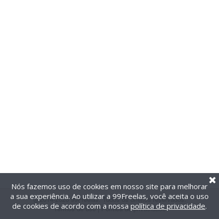
Nós fazemos uso de cookies em nosso site para melhorar
a sua experiência. Ao utilizar a 99Freelas, você aceita o uso
@2014-2026 99Freelas. Todos os direitos reservados.
de cookies de acordo com a nossa
política de privacidade
.
Termos de uso
|
Política de privacidade